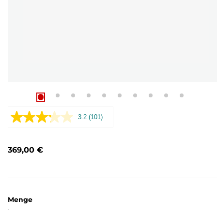
3.2
(101)
101
Bewertungen
lesen.
Link
369,00 €
auf
derselben
Seite.
Menge