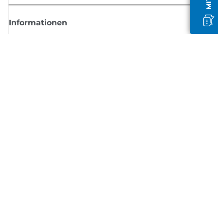
Informationen
Shop
Melden Sie sich hier an und erhalten aktuelle
Informationen von Canon
Per E-Mail regelmäßige Updates erhalten zu neuen Produkten, nützlich
Tipps und Angeboten
REGISTRIEREN SIE SICH JETZT
Allgemeine Geschäftsbedingungen
Datenschutzrichtlinie
Impressum