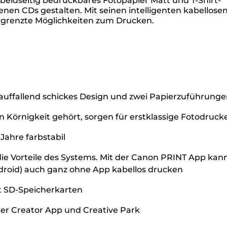
eidseitig bedruckbares Fotopapier Matt und T-Shirt-
enen CDs gestalten. Mit seinen intelligenten kabellose
egrenzte Möglichkeiten zum Drucken.
 auffallend schickes Design und zwei Papierzuführung
 Körnigkeit gehört, sorgen für erstklassige Fotodruck
ahre farbstabil
ie Vorteile des Systems. Mit der Canon PRINT App kan
ndroid) auch ganz ohne App kabellos drucken
t SD-Speicherkarten
cker Creator App und Creative Park