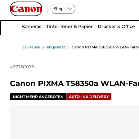
Shop
Kameras
Tinte, Toner & Papier
Drucker & Office
Zu Hause
Abgesetzt
Canon PIXMA TS8350a WLAN-Farb-M
#
3775C076
Canon PIXMA TS8350a WLAN-Farb
NICHT MEHR ANGEBOTEN
AUTO-INK DELIVERY