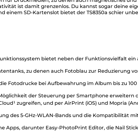
en für Druckmedien, zu denen auch magnetisches und b
ivität ist damit grenzenlos. Du kannst sogar deine eig
d einem SD-Kartenslot bietet der TS8350a schier unb
unktionssystem bietet neben der Funktionsvielfalt ein
ntentanks, zu denen auch Fotoblau zur Reduzierung von
ie Fotodrucke bei Aufbewahrung im Album bis zu 100 J
Möglichkeit der Steuerung per Smartphone erweitern d
Cloud¹ zugreifen, und per AirPrint (iOS) und Mopria (A
tzung des 5-GHz-WLAN-Bands und die Kompatibilität mi
he Apps, darunter Easy-PhotoPrint Editor, die Nail Sti