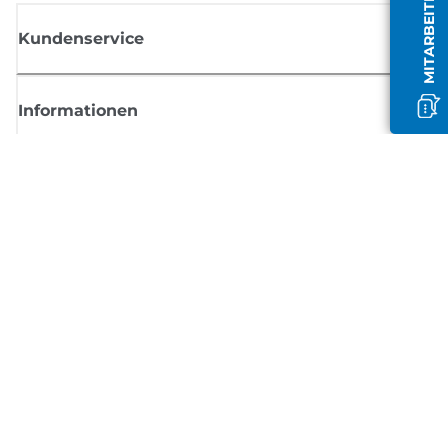
MITARBEITER OFFLINE
Kundenservice
Informationen
Shop
Melden Sie sich hier an und erhalten aktuelle
Informationen von Canon
Per E-Mail regelmäßige Updates erhalten zu neuen Produkten, nützlich
Tipps und Angeboten
REGISTRIEREN SIE SICH JETZT