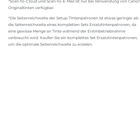
³Scan-to-Cloud und Scan-to-E-Mail ist nur bei Verwendung von Cano
Originaltinten verfügbar.
⁴Die Seitenreichweite der Setup-Tintenpatronen ist etwas geringer als
die Seitenreichweite eines kompletten Sets Ersatztintenpatronen, da
eine gewisse Menge an Tinte während der Erstinbetriebnahme
verbraucht wird. Kaufen Sie ein komplettes Set Ersatztintenpatronen,
um die optimale Seitenreichweite zu erzielen.