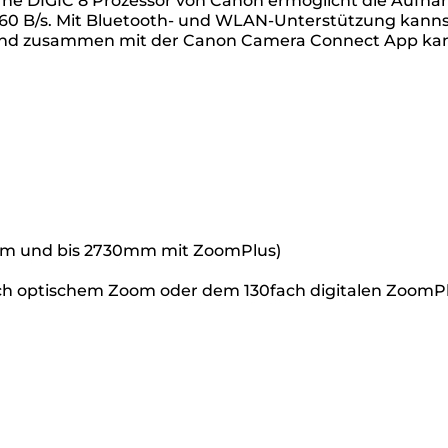
rne DIGIC 8 Prozessor von Canon ermöglicht die Aufn
60 B/s. Mit Bluetooth- und WLAN-Unterstützung kann
 und zusammen mit der Canon Camera Connect App ka
oom und bis 2730mm mit ZoomPlus)
ch optischem Zoom oder dem 130fach digitalen ZoomP