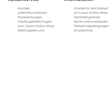
Kontakt
Gründe für den Einkauf
Lieferinformationen
im Canon Online-Shop
Rücksendungen
Herstellergarantie
Häufig gestellte Fragen
Sicher online einkaufen
zum Canon Online-Shop
Teilnahmebedingungen
Elektrogeräte und
Druckertinte
Batterien
Abonnement
Häufig gestellte Fragen
Geschäftsbedingungen
Repeat & Save
Sitemap
Allgemeine Geschäftsbedingungen
Datenschutzrich