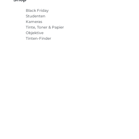
Black Friday
Studenten
Kameras
Tinte, Toner & Papier
Objektive
Tinten-Finder
Drucker
Camcorder
Zubehör & Merchandising
Bestseller
tlinie
Impressum
Informationen zu Cookies
Cookie-Einstellun