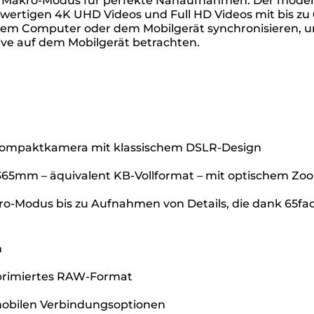
inen Makro-Modus für perfekte Nahaufnahmen. Der mode
rtigen 4K UHD Videos und Full HD Videos mit bis zu 
dem Computer oder dem Mobilgerät synchronisieren,
ve auf dem Mobilgerät betrachten.
r Kompaktkamera mit klassischem DSLR-Design
365mm – äquivalent KB-Vollformat – mit optischem Z
-Modus bis zu Aufnahmen von Details, die dank 65fa
n
omprimiertes RAW-Format
obilen Verbindungsoptionen