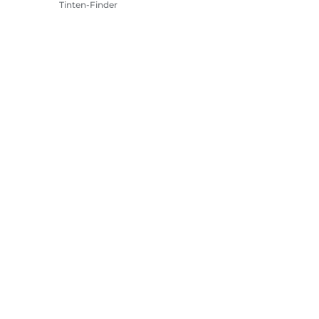
Tinten-Finder
Drucker
Camcorder
Zubehör & Merchandising
Bestseller
tlinie
Impressum
Informationen zu Cookies
Cookie-Einstellun