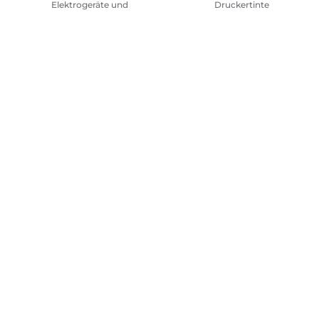
Elektrogeräte und
Druckertinte
Batterien
Abonnement
Häufig gestellte Fragen
Geschäftsbedingungen
Repeat & Save
Sitemap
Allgemeine Geschäftsbedingungen
Datenschutzrich
Canon
2026.
Alle Rechte vorbehalten.