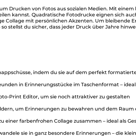
l zum Drucken von Fotos aus sozialen Medien. Mit einem
ilen kannst. Quadratische Fotodrucke eignen sich auch
ällige Collage mit persönlichen Akzenten. Um bleibend
so stellst du sicher, dass jeder Druck über Jahre hinwe
hnappschüsse, indem du sie auf dem perfekt formatiert
reunden in Erinnerungsstücke im Taschenformat – idea
to-Print Editor, um sie noch attraktiver zu gestalten
ildern, um Erinnerungen zu bewahren und dem Raum de
 zu einer farbenfrohen Collage zusammen – ideal als
andele sie in ganz besondere Erinnerungen – die kleinen