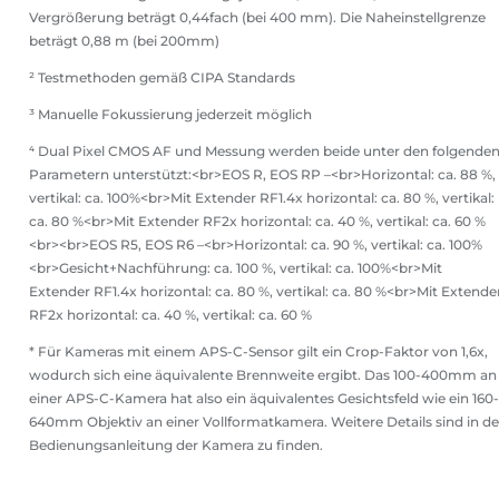
Vergrößerung beträgt 0,44fach (bei 400 mm). Die Naheinstellgrenze
beträgt 0,88 m (bei 200mm)
² Testmethoden gemäß CIPA Standards
³ Manuelle Fokussierung jederzeit möglich
⁴ Dual Pixel CMOS AF und Messung werden beide unter den folgende
Parametern unterstützt:<br>EOS R, EOS RP –<br>Horizontal: ca. 88 %,
vertikal: ca. 100%<br>Mit Extender RF1.4x horizontal: ca. 80 %, vertikal:
ca. 80 %<br>Mit Extender RF2x horizontal: ca. 40 %, vertikal: ca. 60 %
<br><br>EOS R5, EOS R6 –<br>Horizontal: ca. 90 %, vertikal: ca. 100%
<br>Gesicht+Nachführung: ca. 100 %, vertikal: ca. 100%<br>Mit
Extender RF1.4x horizontal: ca. 80 %, vertikal: ca. 80 %<br>Mit Extende
RF2x horizontal: ca. 40 %, vertikal: ca. 60 %
* Für Kameras mit einem APS-C-Sensor gilt ein Crop-Faktor von 1,6x,
wodurch sich eine äquivalente Brennweite ergibt. Das 100-400mm an
einer APS-C-Kamera hat also ein äquivalentes Gesichtsfeld wie ein 160-
640mm Objektiv an einer Vollformatkamera. Weitere Details sind in de
Bedienungsanleitung der Kamera zu finden.