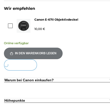
Wir empfehlen
Canon E-67II Objektivdeckel
10,00 €
Online verfügbar
IN DEN WARENKORB LEGEN
ing...
Warum bei Canon einkaufen?
Höhepunkte