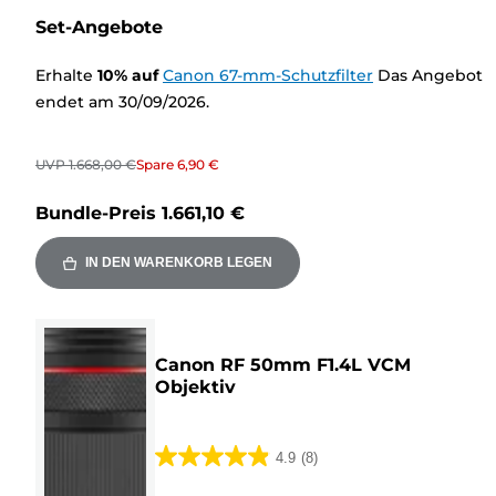
Set-Angebote
Erhalte
10
%
auf
Canon 67-mm-Schutzfilter
Das Angebot
endet am 30/09/2026.
UVP
1.668,00 €
Spare
6,90 €
Bundle-Preis
1.661,10 €
IN DEN WARENKORB LEGEN
Canon RF 50mm F1.4L VCM
Objektiv
4.9
(8)
4.9
von