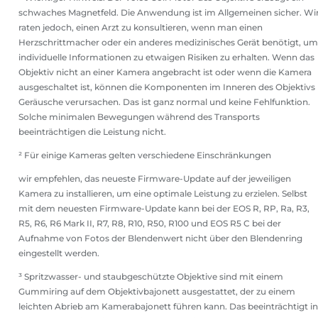
schwaches Magnetfeld. Die Anwendung ist im Allgemeinen sicher. Wi
raten jedoch, einen Arzt zu konsultieren, wenn man einen
Herzschrittmacher oder ein anderes medizinisches Gerät benötigt, um
individuelle Informationen zu etwaigen Risiken zu erhalten. Wenn das
Objektiv nicht an einer Kamera angebracht ist oder wenn die Kamera
ausgeschaltet ist, können die Komponenten im Inneren des Objektivs
Geräusche verursachen. Das ist ganz normal und keine Fehlfunktion.
Solche minimalen Bewegungen während des Transports
beeinträchtigen die Leistung nicht.
² Für einige Kameras gelten verschiedene Einschränkungen
wir empfehlen, das neueste Firmware-Update auf der jeweiligen
Kamera zu installieren, um eine optimale Leistung zu erzielen. Selbst
mit dem neuesten Firmware-Update kann bei der EOS R, RP, Ra, R3,
R5, R6, R6 Mark II, R7, R8, R10, R50, R100 und EOS R5 C bei der
Aufnahme von Fotos der Blendenwert nicht über den Blendenring
eingestellt werden.
³ Spritzwasser- und staubgeschützte Objektive sind mit einem
Gummiring auf dem Objektivbajonett ausgestattet, der zu einem
leichten Abrieb am Kamerabajonett führen kann. Das beeinträchtigt in