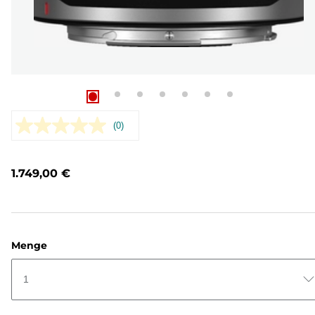
(0)
Kein
Beurteilungswert.
Link
auf
1.749,00 €
derselben
Seite.
Menge
1