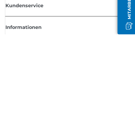
Kundenservice
Informationen
Shop
Melden Sie sich hier an und erhalten aktuelle
Informationen von Canon
Per E-Mail regelmäßige Updates erhalten zu neuen Produkten, nützlich
Tipps und Angeboten
REGISTRIEREN SIE SICH JETZT