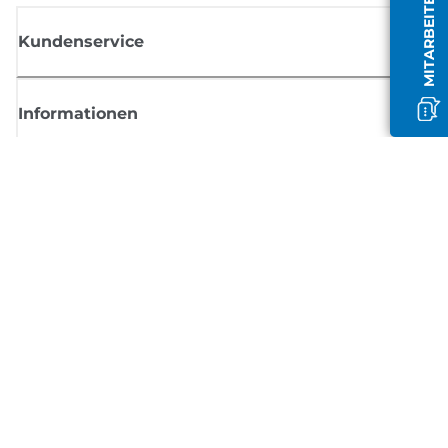
MITARBEITER OFFLINE
Kundenservice
Informationen
Shop
Melden Sie sich hier an und erhalten aktuelle
Informationen von Canon
Per E-Mail regelmäßige Updates erhalten zu neuen Produkten, nützlich
Tipps und Angeboten
REGISTRIEREN SIE SICH JETZT