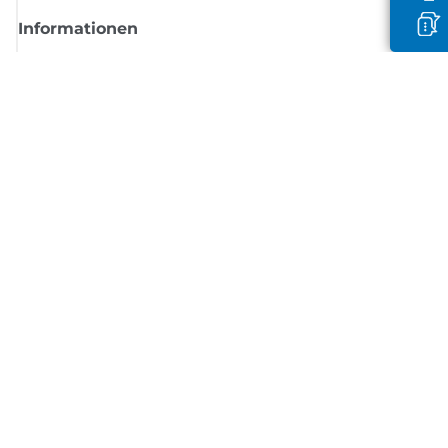
Informationen
Shop
Melden Sie sich hier an und erhalten aktuelle
Informationen von Canon
Per E-Mail regelmäßige Updates erhalten zu neuen Produkten, nützlich
Tipps und Angeboten
REGISTRIEREN SIE SICH JETZT
Allgemeine Geschäftsbedingungen
Datenschutzrichtlinie
Impressum
Informationen zu Cookies
Cookie-Einstellungen