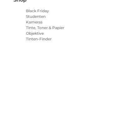
Black Friday
Studenten
Kameras
Tinte, Toner & Papier
Objektive
Tinten-Finder
Drucker
Camcorder
Zubehör & Merchandising
Bestseller
tlinie
Impressum
Informationen zu Cookies
Cookie-Einstellun