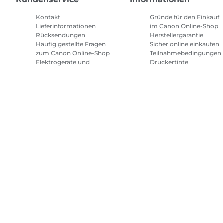
Kontakt
Gründe für den Einkauf
Lieferinformationen
im Canon Online-Shop
Rücksendungen
Herstellergarantie
Häufig gestellte Fragen
Sicher online einkaufen
zum Canon Online-Shop
Teilnahmebedingungen
Elektrogeräte und
Druckertinte
Batterien
Abonnement
Häufig gestellte Fragen
Geschäftsbedingungen
Repeat & Save
Sitemap
Allgemeine Geschäftsbedingungen
Datenschutzrich