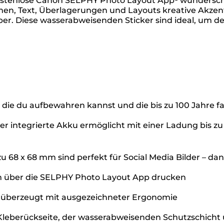
stenlose Canon SELPHY Photo Layout App¹ wundersch
hmen, Text, Überlagerungen und Layouts kreative Akze
r. Diese wasserabweisenden Sticker sind ideal, um dei
 die du aufbewahren kannst und die bis zu 100 Jahre fa
er integrierte Akku ermöglicht mit einer Ladung bis zu
u 68 x 68 mm sind perfekt für Social Media Bilder – da
m über die SELPHY Photo Layout App drucken
und überzeugt mit ausgezeichneter Ergonomie
Kleberückseite, der wasserabweisenden Schutzschicht u