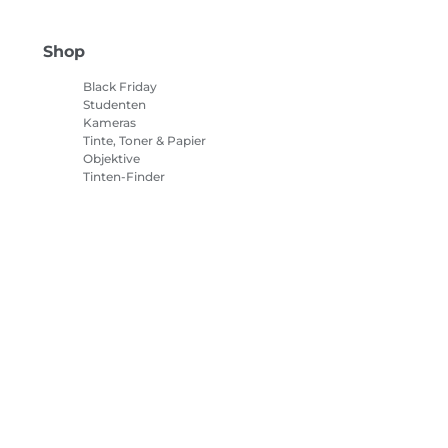
Shop
Black Friday
Studenten
Kameras
Tinte, Toner & Papier
Objektive
Tinten-Finder
Drucker
Camcorder
Zubehör & Merchandising
Bestseller
tlinie
Impressum
Informationen zu Cookies
Cookie-Einstellun