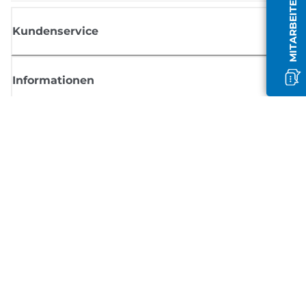
MITARBEITER OFFLINE
Kundenservice
Informationen
Shop
Melden Sie sich hier an und erhalten aktuelle
Informationen von Canon
Per E-Mail regelmäßige Updates erhalten zu neuen Produkten, nützlich
Tipps und Angeboten
REGISTRIEREN SIE SICH JETZT