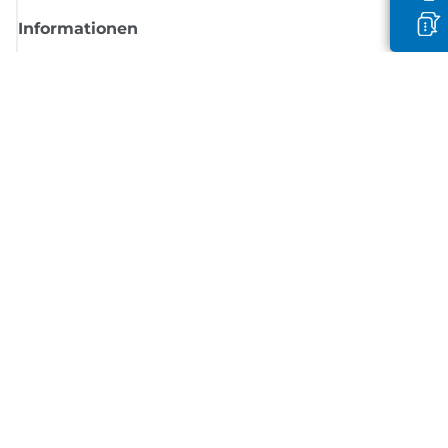
Informationen
Shop
Melden Sie sich hier an und erhalten aktuelle
Informationen von Canon
Per E-Mail regelmäßige Updates erhalten zu neuen Produkten, nützlich
Tipps und Angeboten
REGISTRIEREN SIE SICH JETZT
Allgemeine Geschäftsbedingungen
Datenschutzrichtlinie
Impressum
Informationen zu Cookies
Cookie-Einstellungen