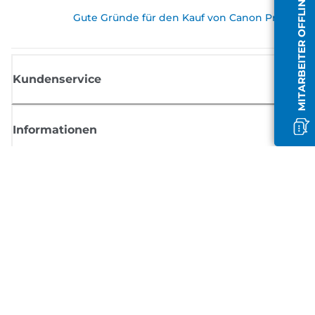
MITARBEITER OFFLINE
Gute Gründe für den Kauf von Canon Produkte
Kundenservice
Informationen
Shop
Melden Sie sich hier an und erhalten aktuelle
Informationen von Canon
Per E-Mail regelmäßige Updates erhalten zu neuen Produkten, nützlich
Tipps und Angeboten