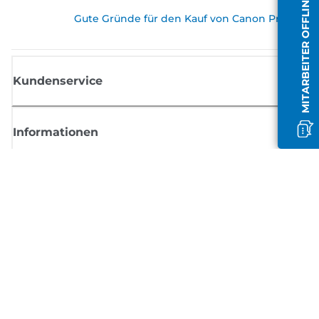
MITARBEITER OFFLINE
Gute Gründe für den Kauf von Canon Produkte
Kundenservice
Informationen
Shop
Melden Sie sich hier an und erhalten aktuelle
Informationen von Canon
Per E-Mail regelmäßige Updates erhalten zu neuen Produkten, nützlich
Tipps und Angeboten