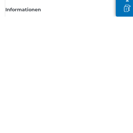
Informationen
Shop
Melden Sie sich hier an und erhalten aktuelle
Informationen von Canon
Per E-Mail regelmäßige Updates erhalten zu neuen Produkten, nützlich
Tipps und Angeboten
REGISTRIEREN SIE SICH JETZT
Allgemeine Geschäftsbedingungen
Datenschutzrichtlinie
Impressum
Informationen zu Cookies
Cookie-Einstellungen