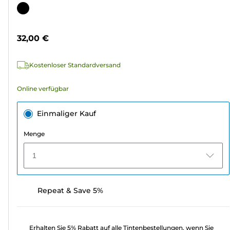
von
Farbpatrone
5
Sternen.
32,00 €
2
Bewertungen
Kostenloser Standardversand
Online verfügbar
Einmaliger Kauf
Menge
1
Repeat & Save 5%
Erhalten Sie 5% Rabatt auf alle Tintenbestellungen, wenn Sie