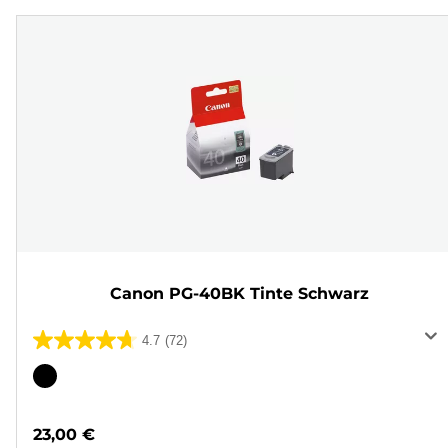
Canon PG-40BK Tinte Schwarz
4.7
(72)
4.7
von
Farbpatrone
5
Sternen.
23,00 €
72