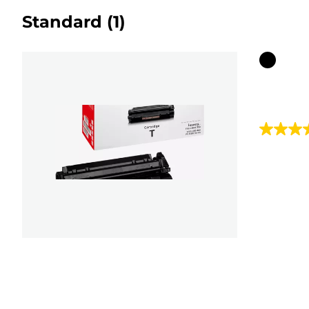
Standard
(1)
Farbpat
5.0
von
5
Sternen.
2
Bewert