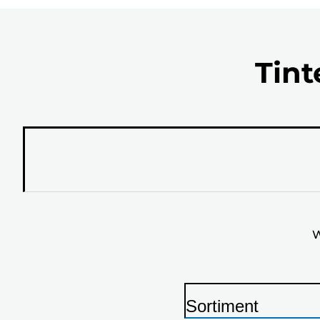
Tint
W
Sortiment