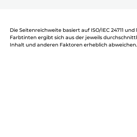
D
r
u
c
Die Seitenreichweite basiert auf ISO/IEC 24711 un
k
Farbtinten ergibt sich aus der jeweils durchschn
Inhalt und anderen Faktoren erheblich abweichen
e
r