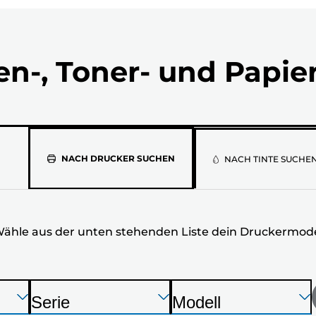
en-, Toner- und Papie
Wähle
NACH DRUCKER SUCHEN
NACH TINTE SUCHE
aus
der
ähle aus der unten stehenden Liste dein Druckermode
unten
stehenden
Liste
Drücken
Drücken
Drücken
Serie
Modell
Sie
Sie
Sie