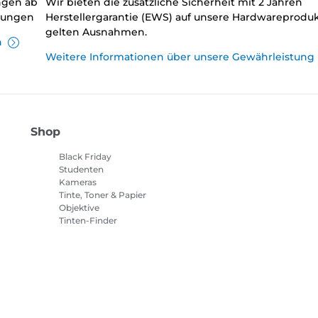
ungen ab
Wir bieten die zusätzliche Sicherheit mit 2 Jahren
llungen
Herstellergarantie (EWS) auf unsere Hardwareproduk
gelten Ausnahmen.
n
Weitere Informationen über unsere Gewährleistung
Shop
Black Friday
Studenten
Kameras
Tinte, Toner & Papier
Objektive
Tinten-Finder
Drucker
Camcorder
Zubehör & Merchandising
Bestseller