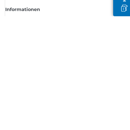
Informationen
Shop
Melden Sie sich hier an und erhalten aktuelle
Informationen von Canon
Per E-Mail regelmäßige Updates erhalten zu neuen Produkten, nützlich
Tipps und Angeboten
REGISTRIEREN SIE SICH JETZT
Allgemeine Geschäftsbedingungen
Datenschutzrichtlinie
Impressum
Informationen zu Cookies
Cookie-Einstellungen