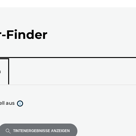
r-Finder
N
ll aus
TINTENERGEBNISSE ANZEIGEN