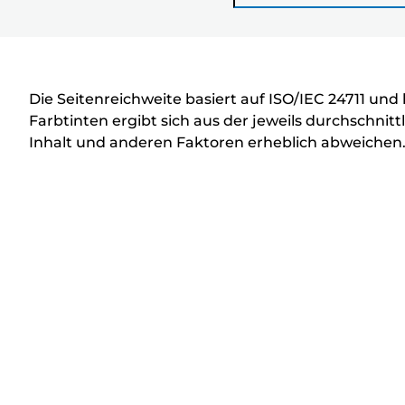
D
r
u
c
Die Seitenreichweite basiert auf ISO/IEC 24711 un
k
Farbtinten ergibt sich aus der jeweils durchschn
Inhalt und anderen Faktoren erheblich abweichen
e
r