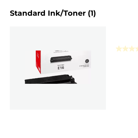
Standard Ink/Toner
(1)
0.0
von
5
Sternen.