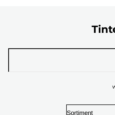
Tint
W
Sortiment