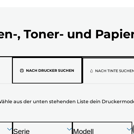
en-, Toner- und Papie
Wähle
NACH DRUCKER SUCHEN
NACH TINTE SUCHE
aus
der
ähle aus der unten stehenden Liste dein Druckermode
unten
stehenden
Liste
Drücken
Drücken
Drücken
Serie
Modell