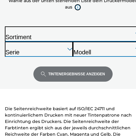
Wähle aus der unten stehenden Liste dein Druckermodel
stehenden
aus
Liste
dein
Druckermodell
aus
Sortiment
D
Drücken
Drücken
Drücken
r
Serie
Modell
Sie
Sie
Sie
u
D
D
die
die
die
c
r
r
Eingabetaste,
Eingabetaste,
Eingabetaste,
k
u
u
TINTENERGEBNISSE ANZEIGEN
um
um
um
e
c
c
zu
zu
zu
r
k
k
erweitern
erweitern
erweitern
e
e
r
r
Die Seitenreichweite basiert auf ISO/IEC 24711 und
kontinuierlichem Drucken mit neuer Tintenpatrone nach
Einrichtung des Druckers. Die Seitenreichweite der
Farbtinten ergibt sich aus der jeweils durchschnittlichen
Reichweite der Farben Cyan, Magenta und Gelb. Die