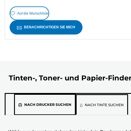
Auf die Wunschliste
BENACHRICHTIGEN SIE MICH
Tinten-, Toner- und Papier-Finde
Wähle
NACH DRUCKER SUCHEN
NACH TINTE SUCHEN
aus
der
unten