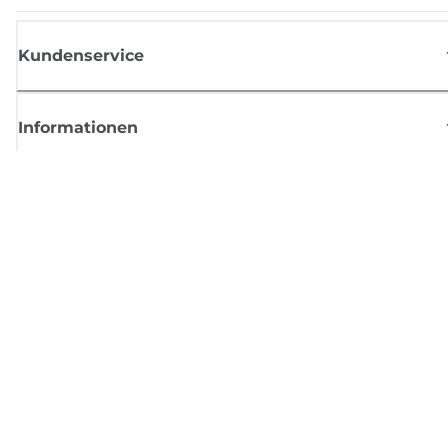
Kundenservice
Informationen
Shop
Melden Sie sich hier an und erhalten aktuelle
Informationen von Canon
Per E-Mail regelmäßige Updates erhalten zu neuen Produkten, nützlich
Tipps und Angeboten
REGISTRIEREN SIE SICH JETZT