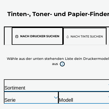
Tinten-, Toner- und Papier-Finde
Wähle
NACH DRUCKER SUCHEN
NACH TINTE SUCHEN
aus
der
unten
Wähle aus der unten stehenden Liste dein Druckermodel
stehenden
aus
Liste
dein
Druckermodell
aus
Sortiment
D
Drücken
Drücken
Drücken
r
Serie
Modell
Sie
Sie
Sie
u
D
D