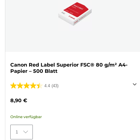
Canon Red Label Superior FSC® 80 g/m² A4-
Papier – 500 Blatt
4.4
(43)
4.4
von
8,90 €
5
Sternen.
Online verfügbar
43
Bewertungen
1