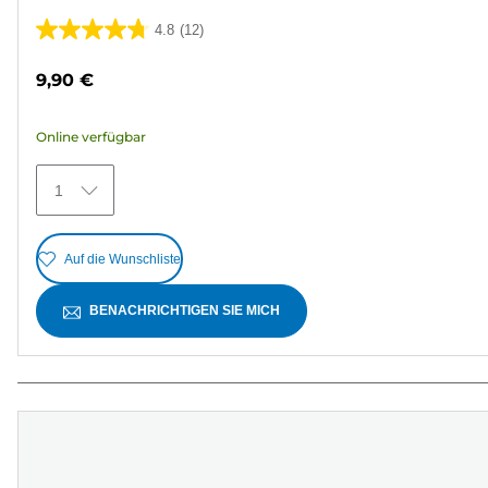
4.8
(12)
4.8
von
9,90 €
5
Sternen.
Online verfügbar
12
Bewertungen
1
Auf die Wunschliste
BENACHRICHTIGEN SIE MICH