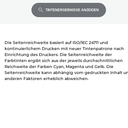
die
die
die
c
r
r
Eingabetaste,
Eingabetaste,
Eingabetaste,
k
u
u
TINTENERGEBNISSE ANZEIGEN
um
um
um
e
c
c
zu
zu
zu
r
k
k
erweitern
erweitern
erweitern
e
e
r
r
Die Seitenreichweite basiert auf ISO/IEC 24711 und
kontinuierlichem Drucken mit neuer Tintenpatrone nach
Einrichtung des Druckers. Die Seitenreichweite der
Farbtinten ergibt sich aus der jeweils durchschnittlichen
Reichweite der Farben Cyan, Magenta und Gelb. Die
Seitenreichweite kann abhängig vom gedruckten Inhalt u
anderen Faktoren erheblich abweichen.