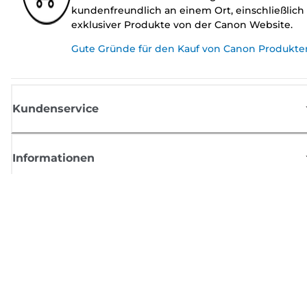
kundenfreundlich an einem Ort, einschließlich
exklusiver Produkte von der Canon Website.
Gute Gründe für den Kauf von Canon Produkte
Kundenservice
Informationen
Shop
Melden Sie sich hier an und erhalten aktuelle
Informationen von Canon
Per E-Mail regelmäßige Updates erhalten zu neuen Produkten, nützlich
Tipps und Angeboten