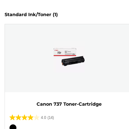
Standard Ink/Toner
(1)
Canon 737 Toner-Cartridge
4.0
(14)
4.0
von
Farbpatrone