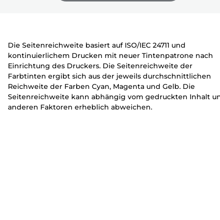
e
c
c
zu
zu
zu
r
k
k
erweitern
erweitern
erweitern
e
e
r
r
Die Seitenreichweite basiert auf ISO/IEC 24711 und
kontinuierlichem Drucken mit neuer Tintenpatrone nach
Einrichtung des Druckers. Die Seitenreichweite der
Farbtinten ergibt sich aus der jeweils durchschnittlichen
Reichweite der Farben Cyan, Magenta und Gelb. Die
Seitenreichweite kann abhängig vom gedruckten Inhalt u
anderen Faktoren erheblich abweichen.