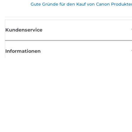
Gute Gründe für den Kauf von Canon Produkte
Kundenservice
Informationen
Shop
Melden Sie sich hier an und erhalten aktuelle
Informationen von Canon
Per E-Mail regelmäßige Updates erhalten zu neuen Produkten, nützlich
Tipps und Angeboten
REGISTRIEREN SIE SICH JETZT