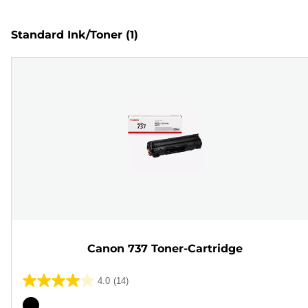
Standard Ink/Toner
(1)
Canon 737 Toner-Cartridge
4.0
(14)
4.0
von
Farbpatrone