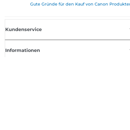
Gute Gründe für den Kauf von Canon Produkte
Kundenservice
Informationen
Shop
Melden Sie sich hier an und erhalten aktuelle
Informationen von Canon
Per E-Mail regelmäßige Updates erhalten zu neuen Produkten, nützlich
Tipps und Angeboten
REGISTRIEREN SIE SICH JETZT