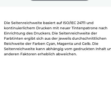
e
c
c
zu
zu
zu
r
k
k
erweitern
erweitern
erweitern
e
e
r
r
Die Seitenreichweite basiert auf ISO/IEC 24711 und
kontinuierlichem Drucken mit neuer Tintenpatrone nach
Einrichtung des Druckers. Die Seitenreichweite der
Farbtinten ergibt sich aus der jeweils durchschnittlichen
Reichweite der Farben Cyan, Magenta und Gelb. Die
Seitenreichweite kann abhängig vom gedruckten Inhalt u
anderen Faktoren erheblich abweichen.