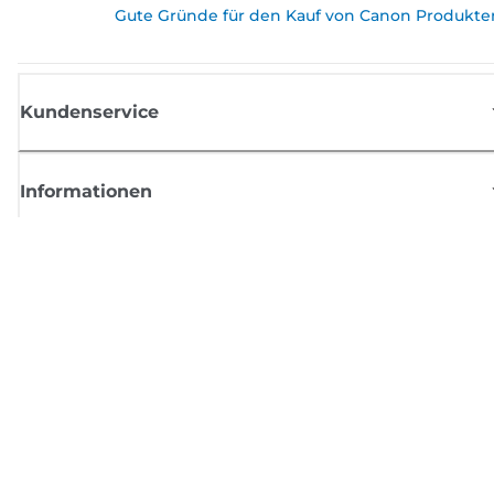
Gute Gründe für den Kauf von Canon Produkte
Kundenservice
Informationen
Shop
Melden Sie sich hier an und erhalten aktuelle
Informationen von Canon
Per E-Mail regelmäßige Updates erhalten zu neuen Produkten, nützlich
Tipps und Angeboten
REGISTRIEREN SIE SICH JETZT