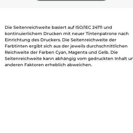
e
c
c
zu
zu
zu
r
k
k
erweitern
erweitern
erweitern
e
e
r
r
Die Seitenreichweite basiert auf ISO/IEC 24711 und
kontinuierlichem Drucken mit neuer Tintenpatrone nach
Einrichtung des Druckers. Die Seitenreichweite der
Farbtinten ergibt sich aus der jeweils durchschnittlichen
Reichweite der Farben Cyan, Magenta und Gelb. Die
Seitenreichweite kann abhängig vom gedruckten Inhalt u
anderen Faktoren erheblich abweichen.