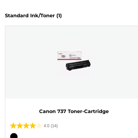
Standard Ink/Toner
(1)
Canon 737 Toner-Cartridge
4.0
(14)
4.0
von
Farbpatrone