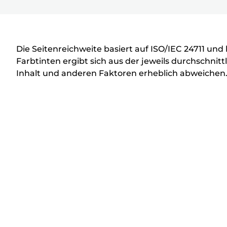
D
r
u
c
Die Seitenreichweite basiert auf ISO/IEC 24711 un
k
Farbtinten ergibt sich aus der jeweils durchschn
Inhalt und anderen Faktoren erheblich abweichen
e
r