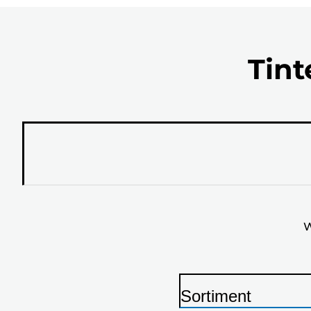
Tint
W
Sortiment