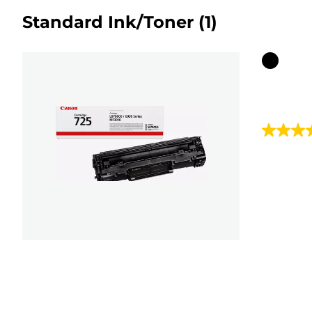
Standard Ink/Toner
(1)
Farbpat
4.9
von
5
Sternen.
15
Bewert