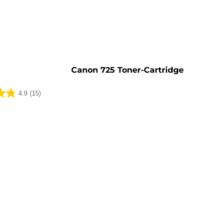
rone
Canon 725 Toner-Cartridge
4.9
(15)
ungen