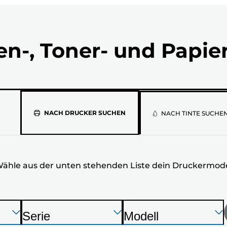
en-, Toner- und Papie
Wähle
NACH DRUCKER SUCHEN
NACH TINTE SUCHE
aus
der
ähle aus der unten stehenden Liste dein Druckermode
unten
stehenden
Liste
Drücken
Drücken
Drücken
Serie
Modell
Sie
Sie
Sie