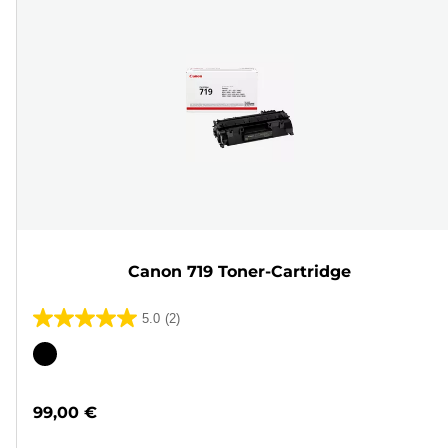
Canon 719 Toner-Cartridge
5.0
(2)
5.0
von
Farbpatrone
5
Sternen.
99,00 €
2