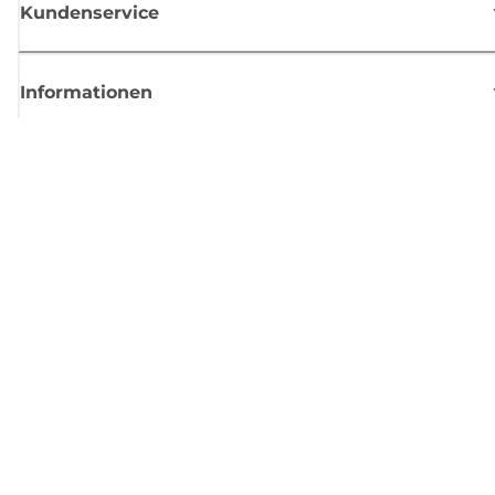
Kundenservice
Informationen
Shop
Melden Sie sich hier an und erhalten aktuelle
Informationen von Canon
Per E-Mail regelmäßige Updates erhalten zu neuen Produkten, nützlich
Tipps und Angeboten
REGISTRIEREN SIE SICH JETZT