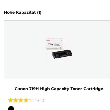
Hohe Kapazität
(1)
Canon 719H High Capacity Toner-Cartridge
4.2
(5)
4.2
von
Farbpatrone