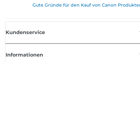
Gute Gründe für den Kauf von Canon Produkte
Kundenservice
Informationen
Shop
Melden Sie sich hier an und erhalten aktuelle
Informationen von Canon
Per E-Mail regelmäßige Updates erhalten zu neuen Produkten, nützlich
Tipps und Angeboten
REGISTRIEREN SIE SICH JETZT