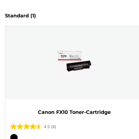
Standard
(1)
Canon FX10 Toner-Cartridge
4.5
(4)
4.5
von
Farbpatrone