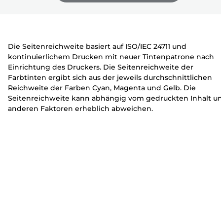
e
c
c
zu
zu
zu
r
k
k
erweitern
erweitern
erweitern
e
e
r
r
Die Seitenreichweite basiert auf ISO/IEC 24711 und
kontinuierlichem Drucken mit neuer Tintenpatrone nach
Einrichtung des Druckers. Die Seitenreichweite der
Farbtinten ergibt sich aus der jeweils durchschnittlichen
Reichweite der Farben Cyan, Magenta und Gelb. Die
Seitenreichweite kann abhängig vom gedruckten Inhalt u
anderen Faktoren erheblich abweichen.