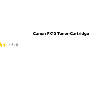
rone
Canon FX10 Toner-Cartridge
4.5
(4)
ungen