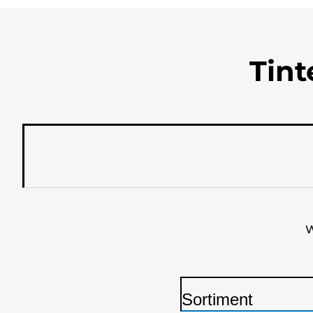
Tint
W
Sortiment