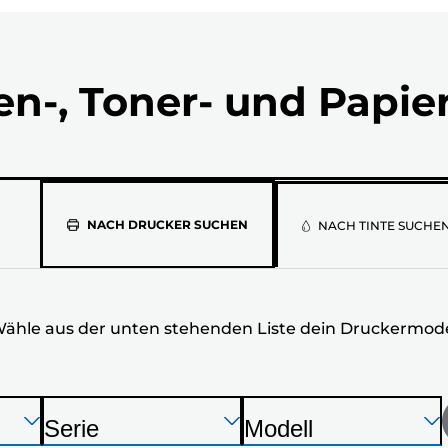
en-, Toner- und Papie
Wähle
NACH DRUCKER SUCHEN
NACH TINTE SUCHE
aus
der
ähle aus der unten stehenden Liste dein Druckermode
unten
stehenden
Liste
Drücken
Drücken
Drücken
Serie
Modell
Sie
Sie
Sie