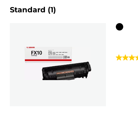
Standard
(1)
Farbpat
4.5
von
5
Sternen.
4
Bewert