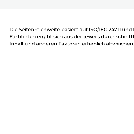
D
r
u
c
Die Seitenreichweite basiert auf ISO/IEC 24711 un
k
Farbtinten ergibt sich aus der jeweils durchschn
Inhalt und anderen Faktoren erheblich abweichen
e
r