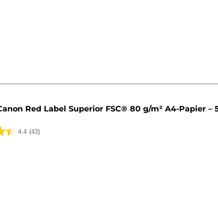
ungen
Canon Red Label Superior FSC® 80 g/m² A4-Papier – 5
4.4
(43)
ungen