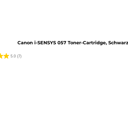
rone
Canon i-SENSYS 057 Toner-Cartridge, Schwar
5.0
(7)
ungen