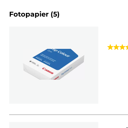
Fotopapier
(5)
4.4
von
5
Sternen.
27
Bewert