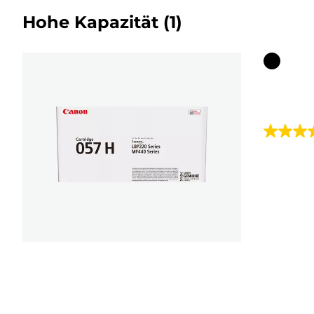
Hohe Kapazität
(1)
Farbpat
4.2
von
5
Sternen.
6
Bewert