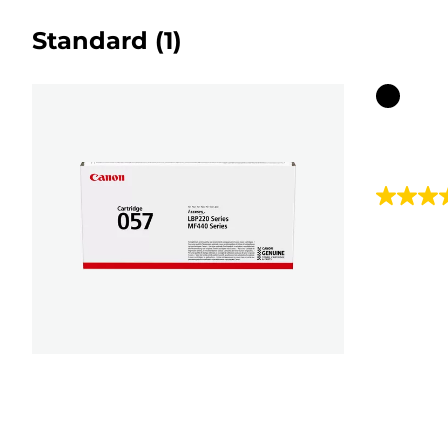
Standard
(1)
Farbpat
5.0
von
5
Sternen.
7
Bewert