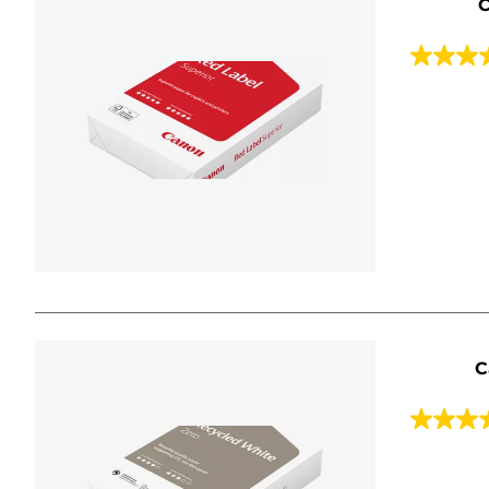
C
4.4
von
5
Sternen.
43
Bewert
C
4.8
von
5