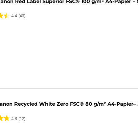
anon Red Label Superior FSC® 100 g/m² A4-Papier – 
4.4
(43)
ungen
anon Recycled White Zero FSC® 80 g/m² A4-Papier– 
4.8
(12)