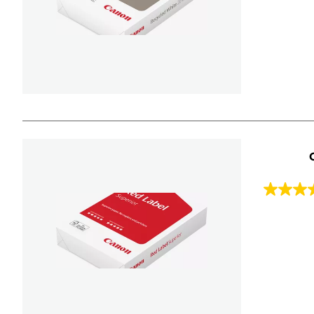
Sternen.
12
Bewert
4.4
von
5
Sternen.
43
Bewert