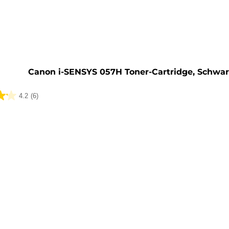
rone
Canon i-SENSYS 057H Toner-Cartridge, Schwar
4.2
(6)
ungen