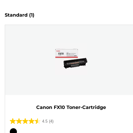
Standard
(1)
Canon FX10 Toner-Cartridge
4.5
(4)
4.5
von
Farbpatrone