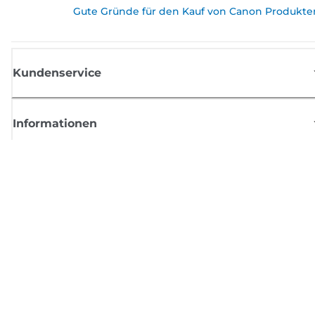
Gute Gründe für den Kauf von Canon Produkte
Kundenservice
Informationen
Shop
Melden Sie sich hier an und erhalten aktuelle
Informationen von Canon
Per E-Mail regelmäßige Updates erhalten zu neuen Produkten, nützlich
Tipps und Angeboten
REGISTRIEREN SIE SICH JETZT