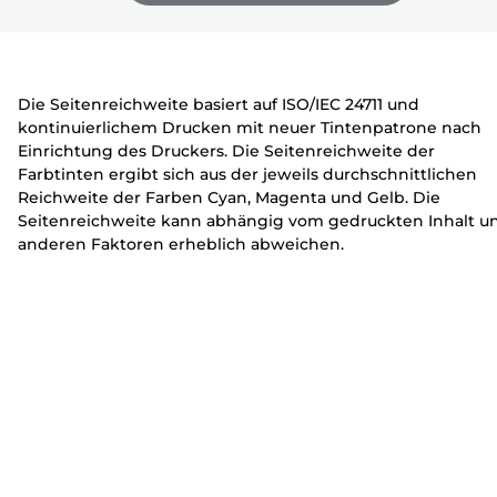
e
c
c
zu
zu
zu
r
k
k
erweitern
erweitern
erweitern
e
e
r
r
Die Seitenreichweite basiert auf ISO/IEC 24711 und
kontinuierlichem Drucken mit neuer Tintenpatrone nach
Einrichtung des Druckers. Die Seitenreichweite der
Farbtinten ergibt sich aus der jeweils durchschnittlichen
Reichweite der Farben Cyan, Magenta und Gelb. Die
Seitenreichweite kann abhängig vom gedruckten Inhalt u
anderen Faktoren erheblich abweichen.