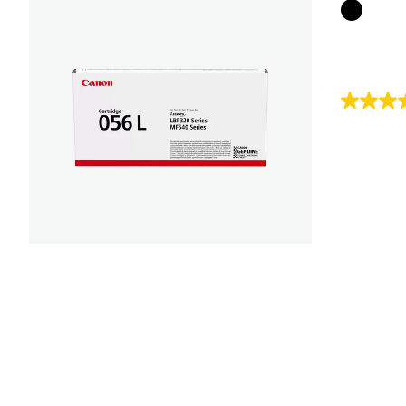
Farbpat
5.0
von
5
Sternen.
1
Bewert