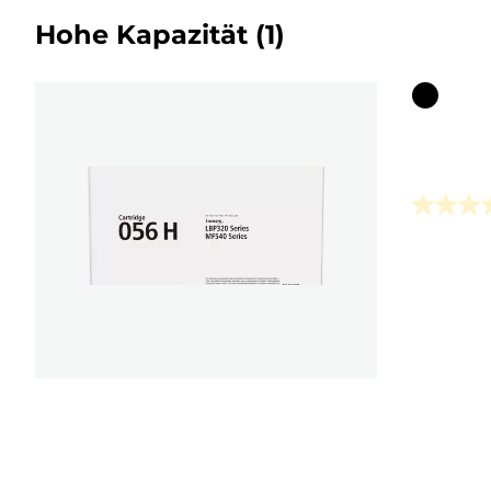
Hohe Kapazität
(1)
Farbpat
0.0
von
5
Sternen.