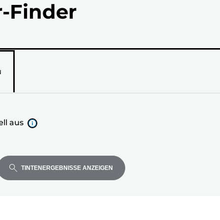
r-Finder
N
ll aus
TINTENERGEBNISSE ANZEIGEN
ell