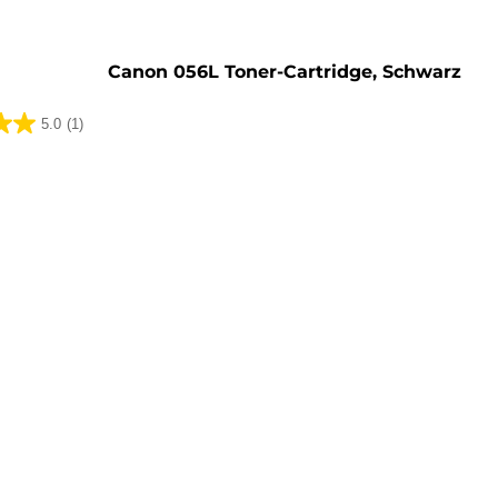
rone
Canon 056L Toner-Cartridge, Schwarz
5.0
(1)
ung