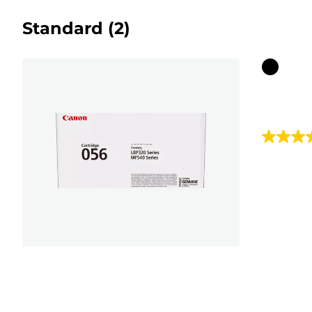
Standard
(2)
Farbpat
5.0
von
5
Sternen.
1
Bewert