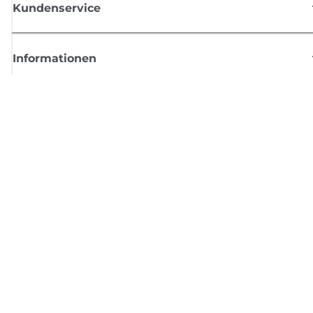
Kundenservice
Informationen
Shop
Melden Sie sich hier an und erhalten aktuelle
Informationen von Canon
Per E-Mail regelmäßige Updates erhalten zu neuen Produkten, nützlich
Tipps und Angeboten
REGISTRIEREN SIE SICH JETZT