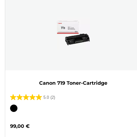
Canon 719 Toner-Cartridge
5.0
(2)
5.0
von
Farbpatrone
5
Sternen.
99,00 €
2