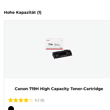
Hohe Kapazität
(1)
Canon 719H High Capacity Toner-Cartridge
4.2
(5)
4.2
von
Farbpatrone