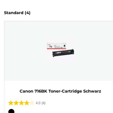
Standard
(4)
Canon 716BK Toner-Cartridge Schwarz
4.0
(4)
4.0
von
Farbpatrone