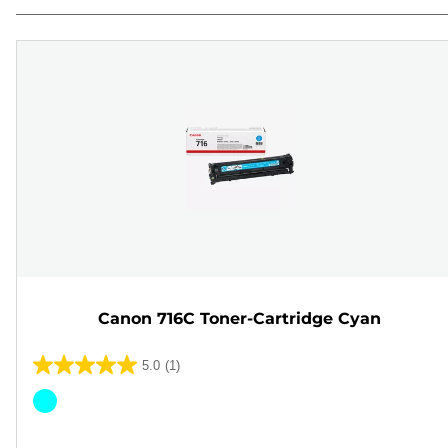
Canon 716C Toner-Cartridge Cyan
5.0
(1)
5.0
von
Farbpatrone
5