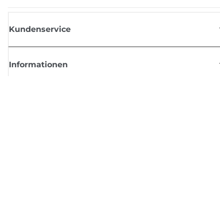
Kundenservice
Informationen
Shop
Melden Sie sich hier an und erhalten aktuelle
Informationen von Canon
Per E-Mail regelmäßige Updates erhalten zu neuen Produkten, nützlich
Tipps und Angeboten
REGISTRIEREN SIE SICH JETZT