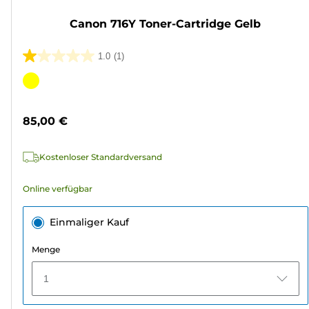
Canon 716Y Toner-Cartridge Gelb
1.0
(1)
1.0
von
Farbpatrone
5
Sternen.
85,00 €
1
Bewertung
Kostenloser Standardversand
Online verfügbar
Einmaliger Kauf
Menge
1