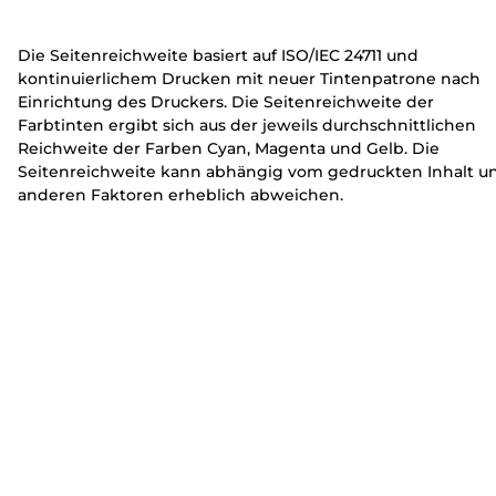
erweitern
erweitern
erweitern
e
e
r
r
Die Seitenreichweite basiert auf ISO/IEC 24711 und
kontinuierlichem Drucken mit neuer Tintenpatrone nach
Einrichtung des Druckers. Die Seitenreichweite der
Farbtinten ergibt sich aus der jeweils durchschnittlichen
Reichweite der Farben Cyan, Magenta und Gelb. Die
Seitenreichweite kann abhängig vom gedruckten Inhalt u
anderen Faktoren erheblich abweichen.