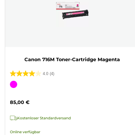
Canon 716M Toner-Cartridge Magenta
4.0
(4)
4.0
von
Farbpatrone
5
Sternen.
85,00 €
4
Bewertungen
Kostenloser Standardversand
Online verfügbar