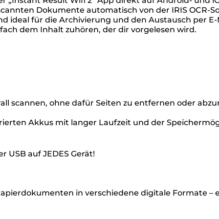
 „Instant Result Wifi 2“ App direkt auf Android- und i
annten Dokumente automatisch von der IRIS OCR-Sof
ind ideal für die Archivierung und den Austausch per E
ach dem Inhalt zuhören, der dir vorgelesen wird.
rall scannen, ohne dafür Seiten zu entfernen oder abzu
rierten Akkus mit langer Laufzeit und der Speichermög
r USB auf JEDES Gerät!
apierdokumenten in verschiedene digitale Formate – e