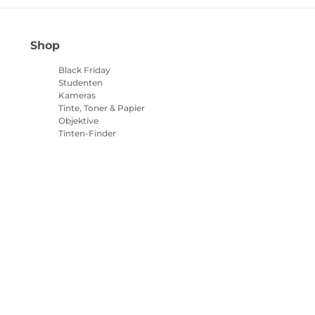
Shop
Black Friday
Studenten
Kameras
Tinte, Toner & Papier
Objektive
Tinten-Finder
Drucker
Camcorder
Zubehör & Merchandising
Bestseller
tlinie
Impressum
Informationen zu Cookies
Cookie-Einstellun