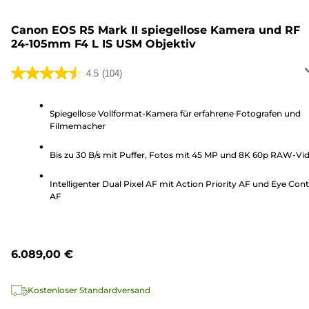
Canon EOS R5 Mark II spiegellose Kamera und RF
24-105mm F4 L IS USM Objektiv
4.5
(104)
4.5
von
5
Spiegellose Vollformat-Kamera für erfahrene Fotografen und
Filmemacher
Sternen.
104
Bis zu 30 B/s mit Puffer, Fotos mit 45 MP und 8K 60p RAW-Vi
Bewertungen
Intelligenter Dual Pixel AF mit Action Priority AF und Eye Cont
AF
6.089,00 €
Kostenloser Standardversand