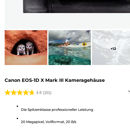
+
12
Canon EOS-1D X Mark III Kameragehäuse
4.8
(101)
4.8
von
5
Die Spitzenklasse professioneller Leistung
Sternen.
20 Megapixel, Vollformat, 20 B/s
101