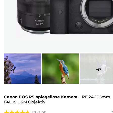
+
17
Canon EOS R5 spiegellose Kamera
+
RF 24-105mm
F4L IS USM Objektiv
4.7
(2106)