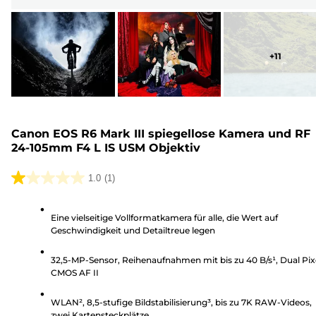
+
11
Canon EOS R6 Mark III spiegellose Kamera und RF
24-105mm F4 L IS USM Objektiv
1.0
(1)
1.0
von
Eine vielseitige Vollformatkamera für alle, die Wert auf
5
Geschwindigkeit und Detailtreue legen
Sternen.
1
32,5-MP-Sensor, Reihenaufnahmen mit bis zu 40 B/s¹, Dual Pix
Bewertung
CMOS AF II
WLAN², 8,5-stufige Bildstabilisierung³, bis zu 7K RAW-Videos,
zwei Kartensteckplätze