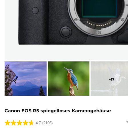
+
17
Canon EOS R5 spiegelloses Kameragehäuse
4.7
(2106)
4.7