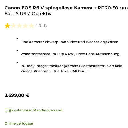
Canon EOS R6 V spiegellose Kamera
+
RF 20-50mm
F4L IS USM Objektiv
1.0
(1)
1.0
von
Eine Kamera Schwerpunkt Video und Wechselobjektiven
5
Sternen.
Vollformatsensor, 7K 60p RAW, Open Gate-Aufzeichnung
1
Bewertung
In-Body Image Stabilizer (Kamera Bildstabilisator), vertikale
Videoaufnahmen, Dual Pixel CMOS AF II
3.699,00 €
Kostenloser Standardversand
Online verfügbar