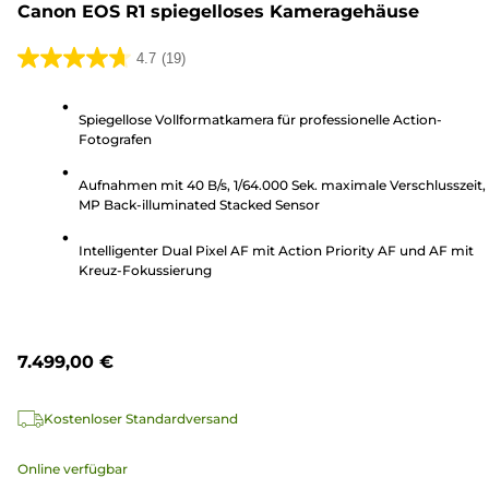
Canon EOS R1 spiegelloses Kameragehäuse
4.7
(19)
4.7
von
Spiegellose Vollformatkamera für professionelle Action-
5
Fotografen
Sternen.
19
Aufnahmen mit 40 B/s, 1/64.000 Sek. maximale Verschlusszeit,
Bewertungen
MP Back-illuminated Stacked Sensor
Intelligenter Dual Pixel AF mit Action Priority AF und AF mit
Kreuz-Fokussierung
7.499,00 €
Kostenloser Standardversand
Online verfügbar