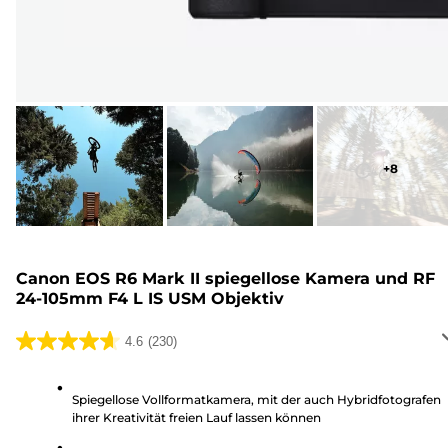
+
8
Canon EOS R6 Mark II spiegellose Kamera und RF
24-105mm F4 L IS USM Objektiv
4.6
(230)
4.6
von
5
Spiegellose Vollformatkamera, mit der auch Hybridfotografen
ihrer Kreativität freien Lauf lassen können
Sternen.
230