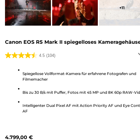
+
11
Canon EOS R5 Mark II spiegelloses Kameragehäus
4.5
(104)
4.5
von
5
Spiegellose Vollformat-Kamera für erfahrene Fotografen und
Filmemacher
Sternen.
104
Bis zu 30 B/s mit Puffer, Fotos mit 45 MP und 8K 60p RAW-Vi
Bewertungen
Intelligenter Dual Pixel AF mit Action Priority AF und Eye Cont
AF
4.799,00 €