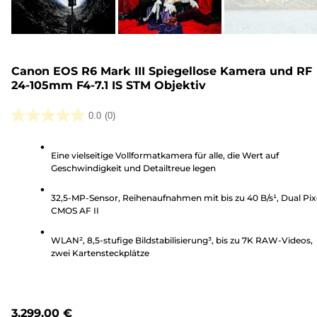
Canon EOS R6 Mark III Spiegellose Kamera und RF
24-105mm F4-7.1 IS STM Objektiv
0.0
(0)
0.0
von
Eine vielseitige Vollformatkamera für alle, die Wert auf
5
Geschwindigkeit und Detailtreue legen
Sternen.
32,5-MP-Sensor, Reihenaufnahmen mit bis zu 40 B/s¹, Dual Pix
CMOS AF II
WLAN², 8,5-stufige Bildstabilisierung³, bis zu 7K RAW-Videos,
zwei Kartensteckplätze
3.299,00 €