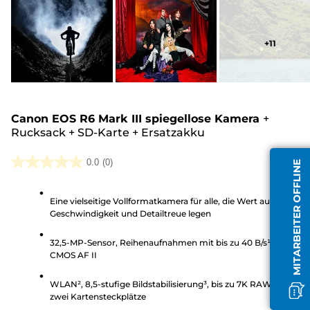
+
11
Canon EOS R6 Mark III spiegellose Kamera
+
Rucksack
+
SD-Karte
+
Ersatzakku
0.0
(0)
MITARBEITER OFFLINE
0.0
von
Eine vielseitige Vollformatkamera für alle, die Wert auf
5
Geschwindigkeit und Detailtreue legen
Sternen.
32,5-MP-Sensor, Reihenaufnahmen mit bis zu 40 B/s¹, Dual Pix
CMOS AF II
WLAN², 8,5-stufige Bildstabilisierung³, bis zu 7K RAW-Videos,
zwei Kartensteckplätze