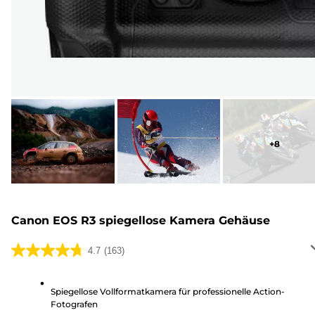
+
8
Canon EOS R3 spiegellose Kamera Gehäuse
4.7
(163)
4.7
von
5
Spiegellose Vollformatkamera für professionelle Action-
Fotografen
Sternen.