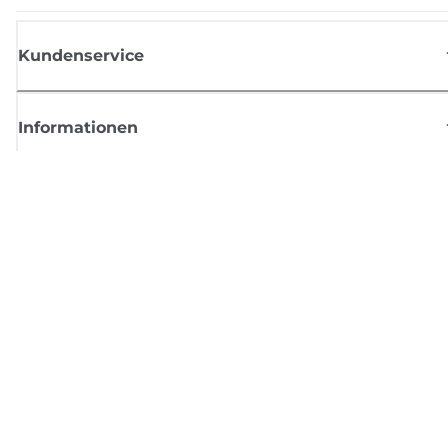
Kundenservice
Informationen
Shop
Melden Sie sich hier an und erhalten aktuelle
Informationen von Canon
Per E-Mail regelmäßige Updates erhalten zu neuen Produkten, nützlich
Tipps und Angeboten
REGISTRIEREN SIE SICH JETZT