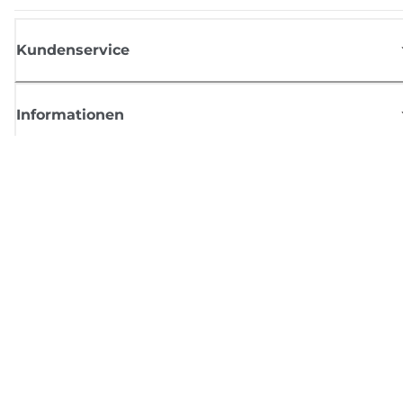
Kundenservice
Informationen
Shop
Melden Sie sich hier an und erhalten aktuelle
Informationen von Canon
Per E-Mail regelmäßige Updates erhalten zu neuen Produkten, nützlich
Tipps und Angeboten
REGISTRIEREN SIE SICH JETZT