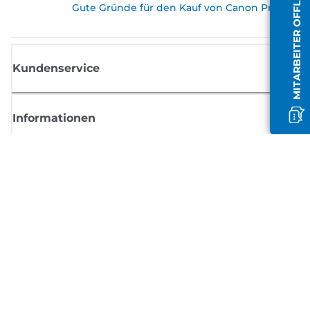
MITARBEITER OFFLINE
Gute Gründe für den Kauf von Canon Produkte
Kundenservice
Informationen
Shop
Melden Sie sich hier an und erhalten aktuelle
Informationen von Canon
Per E-Mail regelmäßige Updates erhalten zu neuen Produkten, nützlich
Tipps und Angeboten
REGISTRIEREN SIE SICH JETZT