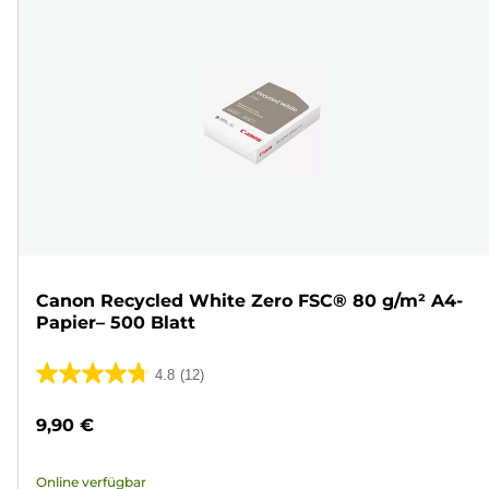
Canon Recycled White Zero FSC® 80 g/m² A4-
Papier– 500 Blatt
4.8
(12)
4.8
von
9,90 €
5
Sternen.
Online verfügbar