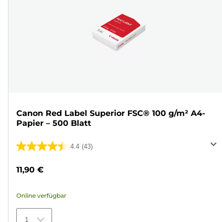
Canon Red Label Superior FSC® 100 g/m² A4-
Papier – 500 Blatt
4.4
(43)
4.4
von
11,90 €
5
Sternen.
Online verfügbar
43
Bewertungen
1