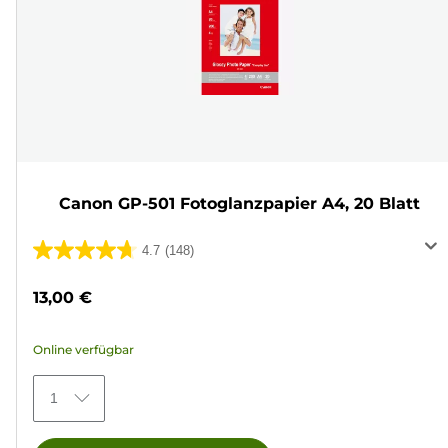
Canon GP-501 Fotoglanzpapier A4, 20 Blatt
4.7
(148)
4.7
von
13,00 €
5
Sternen.
Online verfügbar
148
Bewertungen
1