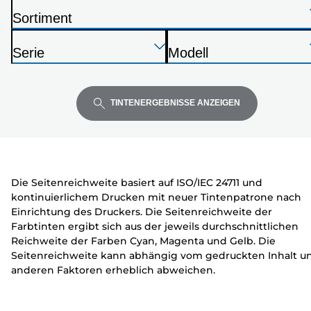
aus
Sortiment
D
Drücken
Drücken
Drücken
r
Serie
Modell
Sie
Sie
Sie
u
D
D
die
die
die
c
r
r
Eingabetaste,
Eingabetaste,
Eingabetaste,
k
u
u
TINTENERGEBNISSE ANZEIGEN
um
um
um
e
c
c
zu
zu
zu
r
k
k
erweitern
erweitern
erweitern
e
e
r
r
Die Seitenreichweite basiert auf ISO/IEC 24711 und
kontinuierlichem Drucken mit neuer Tintenpatrone nach
Einrichtung des Druckers. Die Seitenreichweite der
Farbtinten ergibt sich aus der jeweils durchschnittlichen
Reichweite der Farben Cyan, Magenta und Gelb. Die
Seitenreichweite kann abhängig vom gedruckten Inhalt u
anderen Faktoren erheblich abweichen.