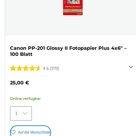
Canon PP-201 Glossy II Fotopapier Plus 4x6" –
100 Blatt
4.6
(370)
4.6
von
25,00 €
5
Sternen.
Online verfügbar
370
Bewertungen
1
Auf die Wunschliste