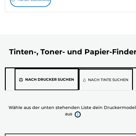
Tinten-, Toner- und Papier-Finde
Wähle
NACH DRUCKER SUCHEN
NACH TINTE SUCHEN
aus
der
unten
Wähle aus der unten stehenden Liste dein Druckermodel
stehenden
aus
Liste
dein
Druckermodell