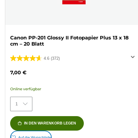
Canon PP-201 Glossy II Fotopapier Plus 13 x 18
cm – 20 Blatt
4.6
(372)
4.6
von
7,00 €
5
Sternen.
Online verfügbar
372
Bewertungen
1
IN DEN WARENKORB LEGEN
Auf die Wunschliste