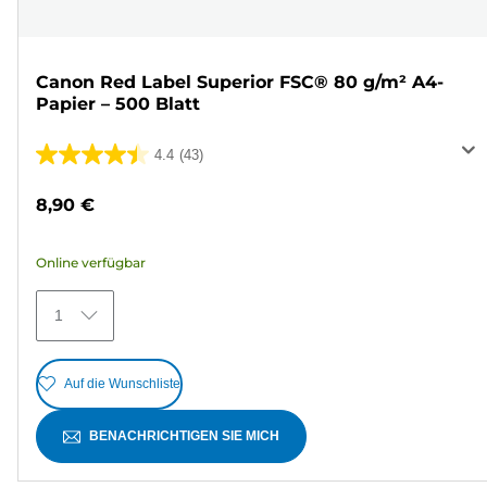
Canon Red Label Superior FSC® 80 g/m² A4-
Papier – 500 Blatt
4.4
(43)
4.4
von
8,90 €
5
Sternen.
Online verfügbar
43
Bewertungen
1
Auf die Wunschliste
BENACHRICHTIGEN SIE MICH