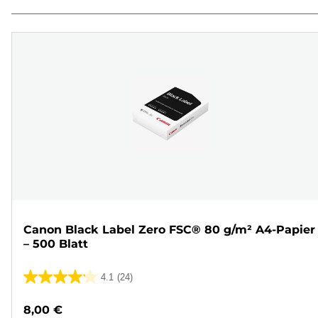
Canon Black Label Zero FSC® 80 g/m² A4-Papier
– 500 Blatt
4.1
(24)
4.1
von
8,00 €