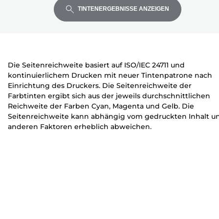
Eingabetaste,
Eingabetaste,
Eingabetaste,
k
u
u
TINTENERGEBNISSE ANZEIGEN
um
um
um
e
c
c
zu
zu
zu
r
k
k
erweitern
erweitern
erweitern
e
e
r
r
Die Seitenreichweite basiert auf ISO/IEC 24711 und
kontinuierlichem Drucken mit neuer Tintenpatrone nach
Einrichtung des Druckers. Die Seitenreichweite der
Farbtinten ergibt sich aus der jeweils durchschnittlichen
Reichweite der Farben Cyan, Magenta und Gelb. Die
Seitenreichweite kann abhängig vom gedruckten Inhalt u
anderen Faktoren erheblich abweichen.