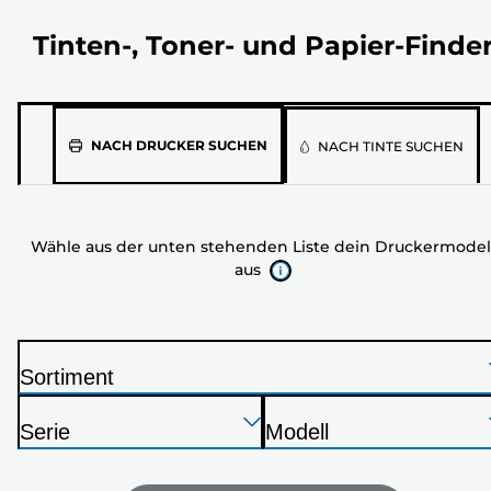
Tinten-, Toner- und Papier-Finde
Wähle
NACH DRUCKER SUCHEN
NACH TINTE SUCHEN
aus
der
unten
Wähle aus der unten stehenden Liste dein Druckermodel
stehenden
aus
Liste
dein
Druckermodell
aus
Sortiment
D
Drücken
Drücken
Drücken
r
Serie
Modell
Sie
Sie
Sie
u
D
D
die
die
die
c
r
r