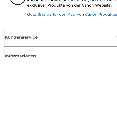
exklusiver Produkte von der Canon Website.
Gute Gründe für den Kauf von Canon Produkte
Kundenservice
Informationen
Shop
Melden Sie sich hier an und erhalten aktuelle
Informationen von Canon
Per E-Mail regelmäßige Updates erhalten zu neuen Produkten, nützlich
Tipps und Angeboten