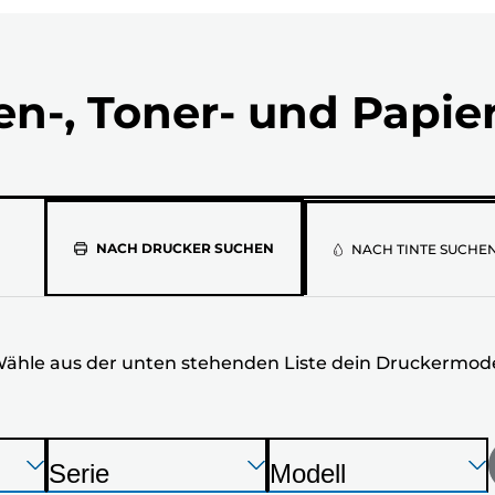
en-, Toner- und Papie
Wähle
NACH DRUCKER SUCHEN
NACH TINTE SUCHE
aus
der
ähle aus der unten stehenden Liste dein Druckermode
unten
stehenden
Liste
Drücken
Drücken
Drücken
Serie
Modell
Sie
Sie
Sie