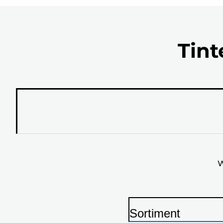
Tint
W
Sortiment