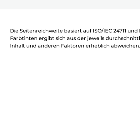
D
r
u
c
Die Seitenreichweite basiert auf ISO/IEC 24711 un
k
Farbtinten ergibt sich aus der jeweils durchschn
Inhalt und anderen Faktoren erheblich abweichen
e
r