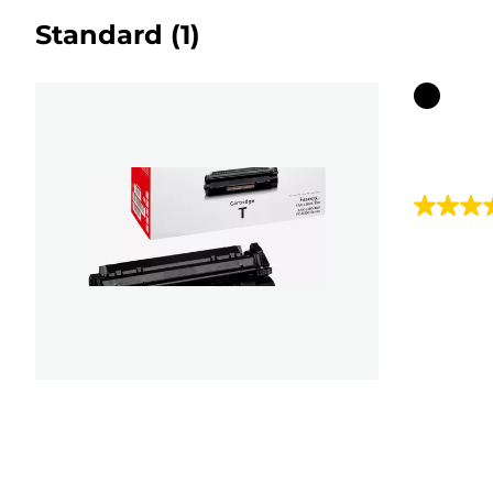
Standard
(1)
Farbpat
5.0
von
5
Sternen.
2
Bewert