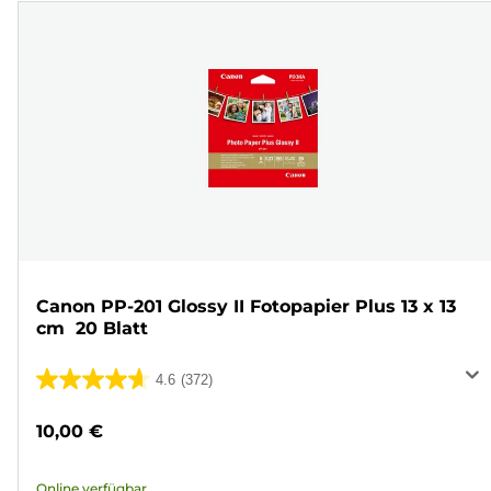
Canon PP-201 Glossy II Fotopapier Plus 13 x 13
cm  20 Blatt
4.6
(372)
4.6
von
10,00 €
5
Sternen.
Online verfügbar