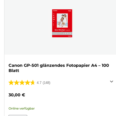
Canon GP-501 glänzendes Fotopapier A4 – 100
Blatt
4.7
(148)
4.7
von
30,00 €
5
Sternen.
Online verfügbar
148