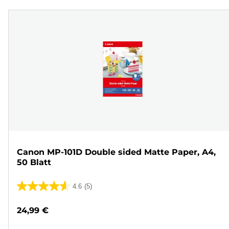
Canon MP-101D Double sided Matte Paper, A4,
50 Blatt
4.6
(5)
4.6
von
24,99 €
5
Sternen.