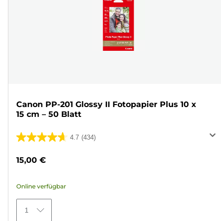
Canon PP-201 Glossy II Fotopapier Plus 10 x
15 cm – 50 Blatt
4.7
(434)
4.7
von
15,00 €
5
Sternen.
Online verfügbar
434
Bewertungen
1