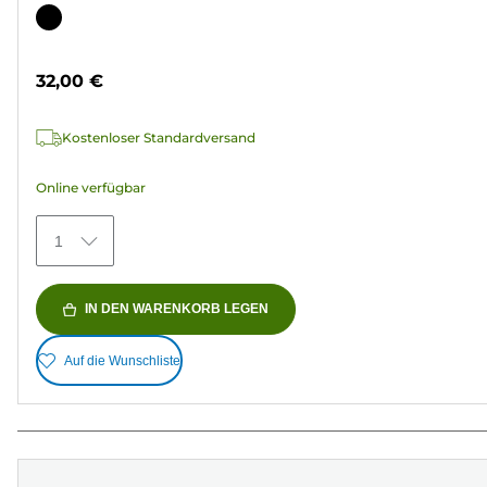
von
Farbpatrone
5
Sternen.
32,00 €
36
Bewertungen
Kostenloser Standardversand
Online verfügbar
1
IN DEN WARENKORB LEGEN
Auf die Wunschliste