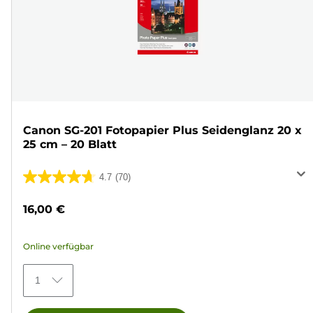
Canon SG-201 Fotopapier Plus Seidenglanz 20 x
25 cm – 20 Blatt
4.7
(70)
4.7
von
16,00 €
5
Sternen.
Online verfügbar
70
Bewertungen
1