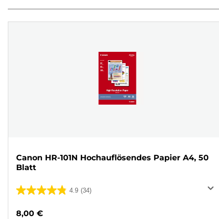
Canon HR-101N Hochauflösendes Papier A4, 50
Blatt
4.9
(34)
4.9
von
8,00 €