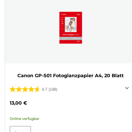
Canon GP-501 Fotoglanzpapier A4, 20 Blatt
4.7
(148)
4.7
von
13,00 €
5
Sternen.
Online verfügbar
148
Bewertungen