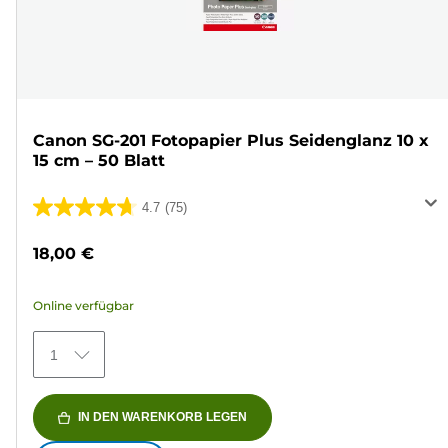
Canon SG-201 Fotopapier Plus Seidenglanz 10 x
15 cm – 50 Blatt
4.7
(75)
4.7
von
18,00 €
5
Sternen.
Online verfügbar
75
Bewertungen
1
IN DEN WARENKORB LEGEN