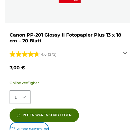
Canon PP-201 Glossy II Fotopapier Plus 13 x 18
cm – 20 Blatt
4.6
(373)
4.6
von
7,00 €
5
Sternen.
Online verfügbar
373
Bewertungen
1
IN DEN WARENKORB LEGEN
Auf die Wunschliste