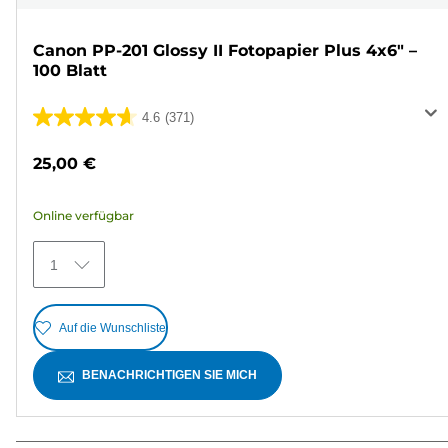
Canon PP-201 Glossy II Fotopapier Plus 4x6" –
100 Blatt
4.6
(371)
4.6
von
25,00 €
5
Sternen.
Online verfügbar
371
Bewertungen
1
Auf die Wunschliste
BENACHRICHTIGEN SIE MICH