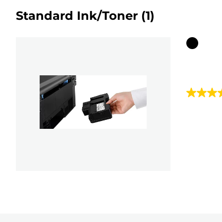
Standard Ink/Toner
(1)
Farbpat
4.1
von
5
Sternen.
8
Bewert