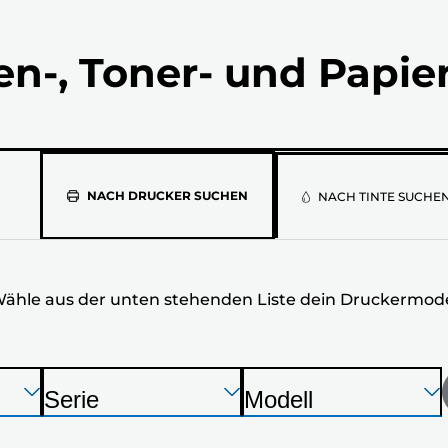
en-, Toner- und Papie
Wähle
NACH DRUCKER SUCHEN
NACH TINTE SUCHE
aus
der
ähle aus der unten stehenden Liste dein Druckermode
unten
stehenden
Liste
Drücken
Drücken
Drücken
Serie
Modell
Sie
Sie
Sie
D
D
dein
die
die
die