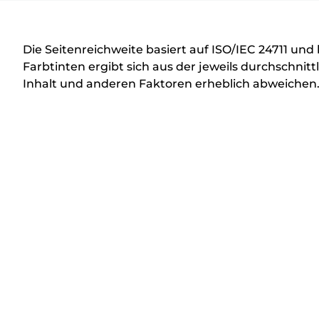
r
u
c
Die Seitenreichweite basiert auf ISO/IEC 24711 un
k
Farbtinten ergibt sich aus der jeweils durchschn
Inhalt und anderen Faktoren erheblich abweichen
e
r