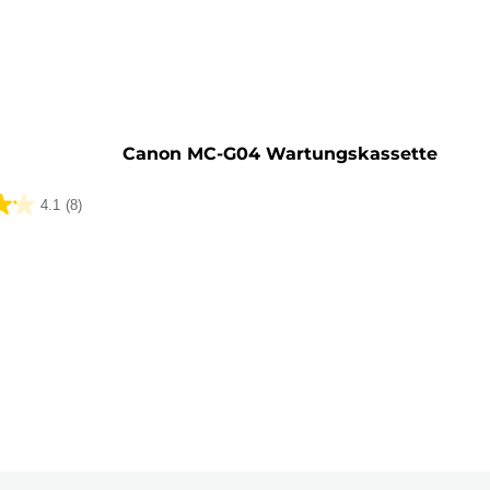
rone
Canon MC-G04 Wartungskassette
4.1
(8)
ungen