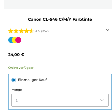
Canon CL-546 C/M/Y Farbtinte
4.5
(352)
4.5
von
Farbpatrone
5
Sternen.
24,00 €
352
Bewertungen
Online verfügbar
Einmaliger Kauf
Menge
1