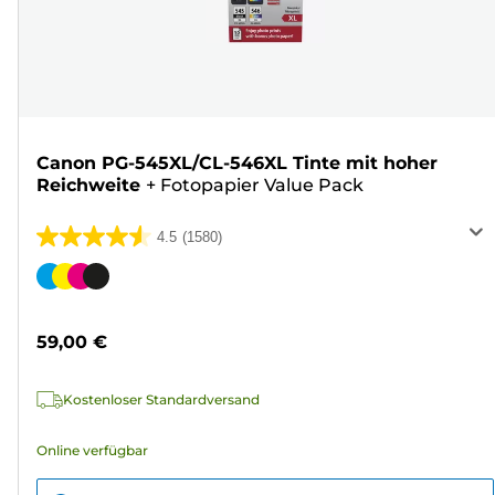
Canon PG-545XL/CL-546XL Tinte mit hoher
Reichweite
+
Fotopapier Value Pack
4.5
(1580)
4.5
von
Farbpatrone
5
Sternen.
59,00 €
1580
Bewertungen
Kostenloser Standardversand
Online verfügbar