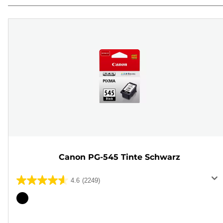
Canon PG-545 Tinte Schwarz
4.6
(2249)
4.6
von
Farbpatrone
5
Sternen.