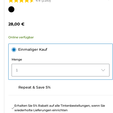
4.6
(2183)
4.6
von
Farbpatrone
5
Sternen.
28,00 €
2183
Bewertungen
Online verfügbar
Einmaliger Kauf
Menge
1
Repeat & Save 5%
Erhalten Sie 5% Rabatt auf alle Tintenbestellungen, wenn Sie
wiederholte Lieferungen einrichten