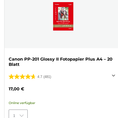
Canon PP-201 Glossy II Fotopapier Plus A4 – 20
Blatt
4.7
(481)
4.7
von
17,00 €
5
Sternen.
Online verfügbar
481
Bewertungen
1