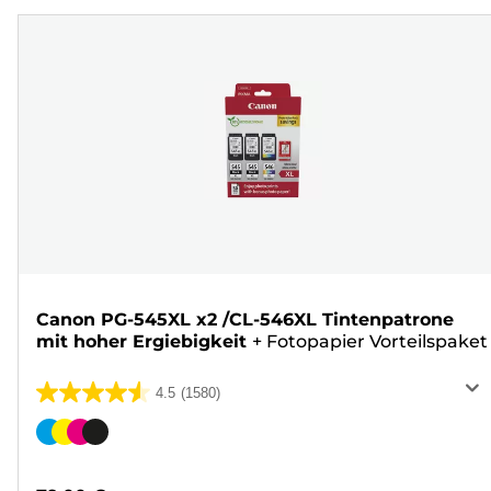
Canon PG-545XL x2 /CL-546XL Tintenpatrone
mit hoher Ergiebigkeit
+
Fotopapier Vorteilspaket
4.5
(1580)
4.5
von
Farbpatrone
5
Sternen.