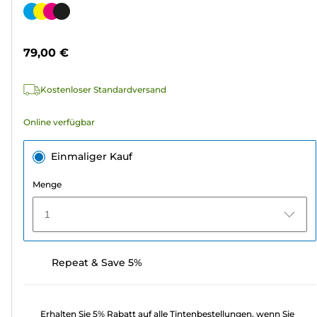
von
Farbpatrone
5
Sternen.
79,00 €
1583
Bewertungen
Kostenloser Standardversand
Online verfügbar
Einmaliger Kauf
Menge
1
Repeat & Save 5%
Erhalten Sie 5% Rabatt auf alle Tintenbestellungen, wenn Sie