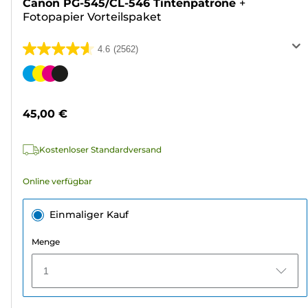
Canon PG-545/CL-546 Tintenpatrone
+
Fotopapier Vorteilspaket
4.6
(2562)
4.6
von
Farbpatrone
5
Sternen.
45,00 €
2562
Bewertungen
Kostenloser Standardversand
Online verfügbar
Einmaliger Kauf
Menge
1