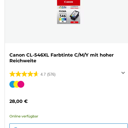
Canon CL-546XL Farbtinte C/M/Y mit hoher
Reichweite
4.7
(576)
4.7
von
Farbpatrone
5
Sternen.
28,00 €
576
Bewertungen
Online verfügbar