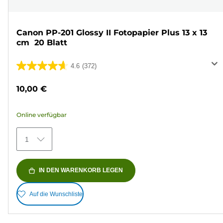
Canon PP-201 Glossy II Fotopapier Plus 13 x 13
cm  20 Blatt
4.6
(372)
4.6
von
10,00 €
5
Sternen.
Online verfügbar
372
Bewertungen
1
IN DEN WARENKORB LEGEN
Auf die Wunschliste