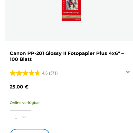
Canon PP-201 Glossy II Fotopapier Plus 4x6" –
100 Blatt
4.6
(371)
4.6
von
25,00 €
5
Sternen.
Online verfügbar
371
Bewertungen
1