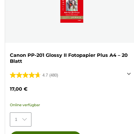
Canon PP-201 Glossy II Fotopapier Plus A4 – 20
Blatt
4.7
(480)
4.7
von
17,00 €
5
Sternen.
Online verfügbar
480
Bewertungen
1