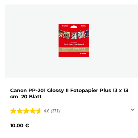
Canon PP-201 Glossy II Fotopapier Plus 13 x 13
cm  20 Blatt
4.6
(371)
4.6
von
10,00 €
5
Sternen.