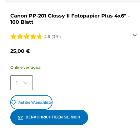
Canon PP-201 Glossy II Fotopapier Plus 4x6" –
100 Blatt
4.6
(370)
4.6
von
25,00 €
5
Sternen.
Online verfügbar
370
Bewertungen
1
Auf die Wunschliste
BENACHRICHTIGEN SIE MICH