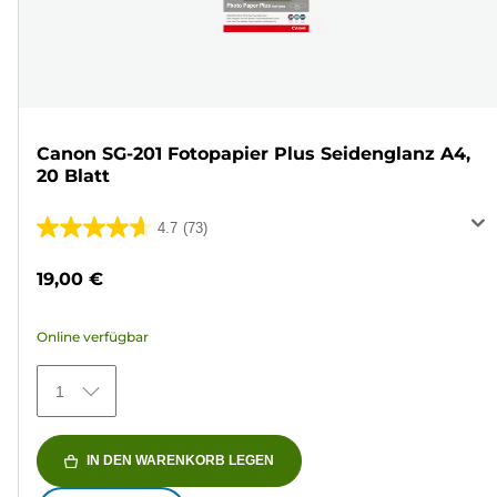
Canon SG-201 Fotopapier Plus Seidenglanz A4,
20 Blatt
4.7
(73)
4.7
von
19,00 €
5
Sternen.
Online verfügbar
73
Bewertungen
1
IN DEN WARENKORB LEGEN