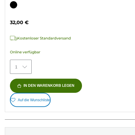
von
Farbpatrone
5
Sternen.
32,00 €
36
Bewertungen
Kostenloser Standardversand
Online verfügbar
1
IN DEN WARENKORB LEGEN
Auf die Wunschliste