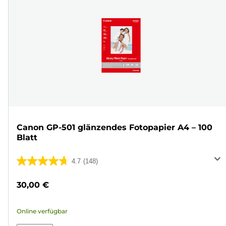
Canon GP-501 glänzendes Fotopapier A4 – 100
Blatt
4.7
(148)
4.7
von
30,00 €
5
Sternen.
Online verfügbar
148