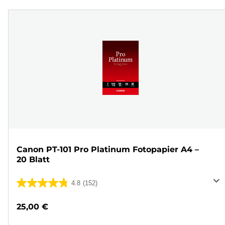
Canon PT-101 Pro Platinum Fotopapier A4 –
20 Blatt
4.8
(152)
4.8
von
25,00 €
5
Sternen.