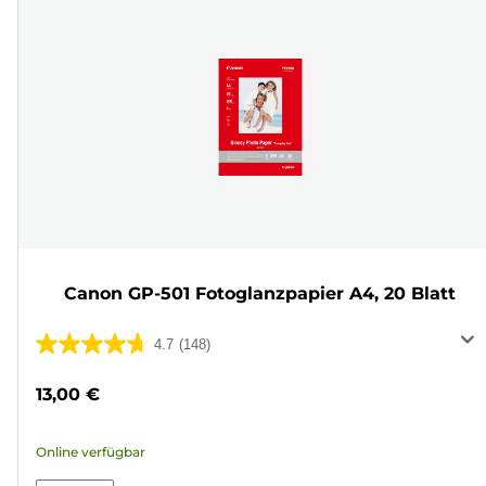
Canon GP-501 Fotoglanzpapier A4, 20 Blatt
4.7
(148)
4.7
von
13,00 €
5
Sternen.
Online verfügbar
148